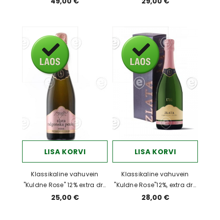
49,00 €
29,00 €
LISA KORVI
LISA KORVI
Klassikaline vahuvein
Klassikaline vahuvein
"Kuldne Rose" 12% extra dry
"Kuldne Rose"12%, extra dry
0,75l
0.75l kinkekarbis
25,00 €
28,00 €