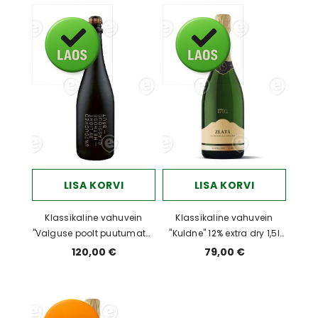
LISA KORVI
LISA KORVI
Klassikaline vahuvein
Klassikaline vahuvein
"Valguse poolt puutumata"
"Kuldne" 12% extra dry 1,5l
12,5% brut 0,75I kinkekarbis
MAGNUM
120,00 €
79,00 €