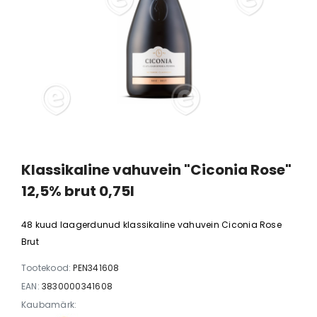
vitamiinipulber 19g
trühvliga 
 €
0,69 €
0,55 €
9,50 €
5,
Klassikaline vahuvein "Ciconia Rose"
12,5% brut 0,75l
48 kuud laagerdunud klassikaline vahuvein Ciconia Rose
Brut
Tootekood:
PEN341608
EAN:
3830000341608
Kaubamärk: