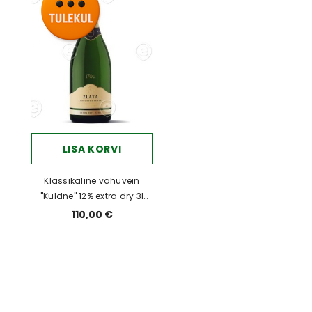
LISA KORVI
Klassikaline vahuvein
"Kuldne" 12% extra dry 3l
JEROBOAM
110,00 €