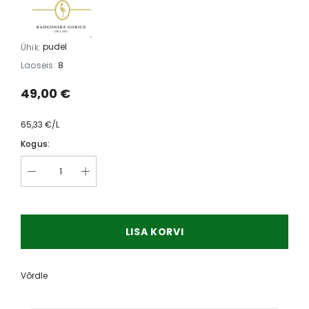
pudel
Ühik:
Laoseis:
8
49,00 €
65,33 €/L
Kogus:
LISA KORVI
Võrdle