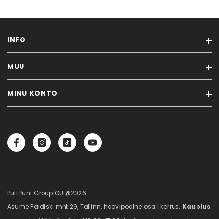
INFO
MUU
Müügi- ja tagastustingimused
Alkohoolsete jookide müügitingimused
MINU KONTO
Kaubamärgid
Privaatsuspoliitika
Soodustooted
Efoodi blogi
Minu konto
Uued tooted
Tellimuste ajalugu
Sisukaart
Tellitud tooted
Vaata võrdlust
Pull Punt Group OÜ @2026
Asume Paldiski mnt 29, Tallinn, hoovipoolne osa I korrus.
Kauplus