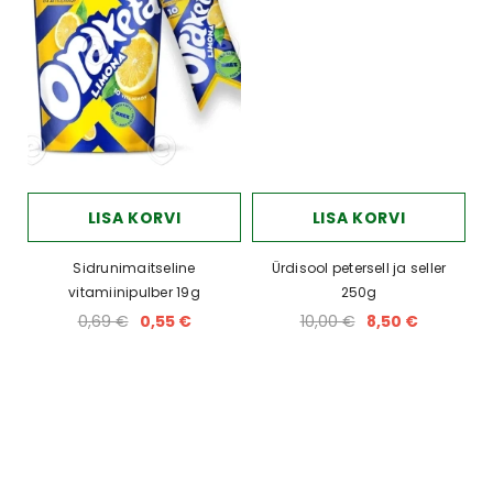
LISA KORVI
LISA KORVI
Sidrunimaitseline
Ürdisool petersell ja seller
vitamiinipulber 19g
250g
0,69 €
0,55 €
10,00 €
8,50 €