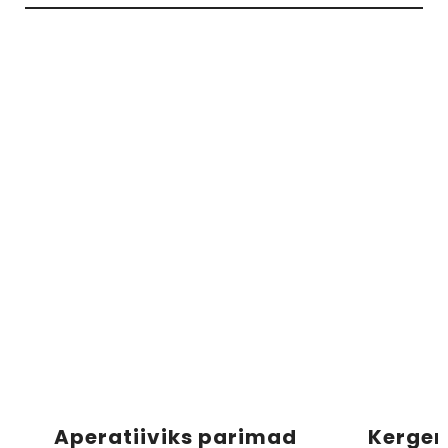
Aperatiiviks parimad
Kergem