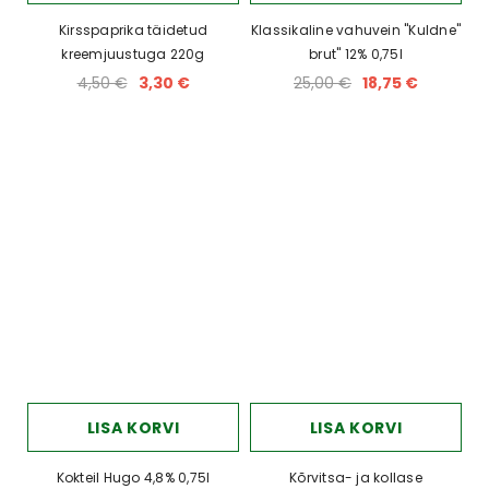
Kirsspaprika täidetud
Klassikaline vahuvein "Kuldne"
kreemjuustuga 220g
brut" 12% 0,75l
4,50 €
3,30 €
25,00 €
18,75 €
LISA KORVI
LISA KORVI
Kokteil Hugo 4,8% 0,75l
Kõrvitsa- ja kollase