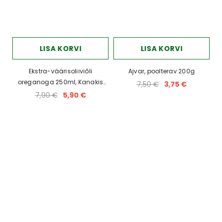
LISA KORVI
LISA KORVI
Ekstra-väärisoliiviõli
Ajvar, poolterav 200g
oreganoga 250ml, Kanakis
7,50 €
3,75 €
Family, Kalamata
7,90 €
5,90 €