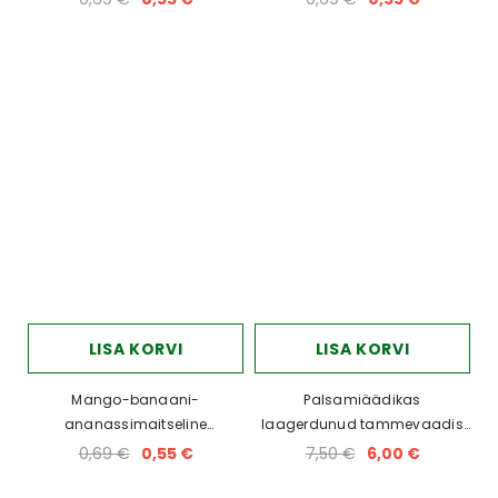
LISA KORVI
LISA KORVI
Mango-banaani-
Palsamiäädikas
ananassimaitseline
laagerdunud tammevaadis
vitamiinipulber 19g
Kanakis, Kalamata 250ml
0,69 €
0,55 €
7,50 €
6,00 €