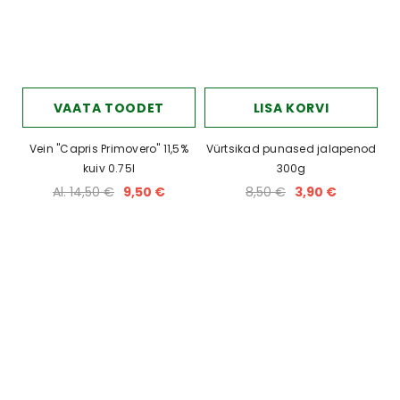
VAATA TOODET
LISA KORVI
Vein "Capris Primovero" 11,5%
Vürtsikad punased jalapenod
kuiv 0.75l
300g
Al. 14,50 €
9,50 €
8,50 €
3,90 €