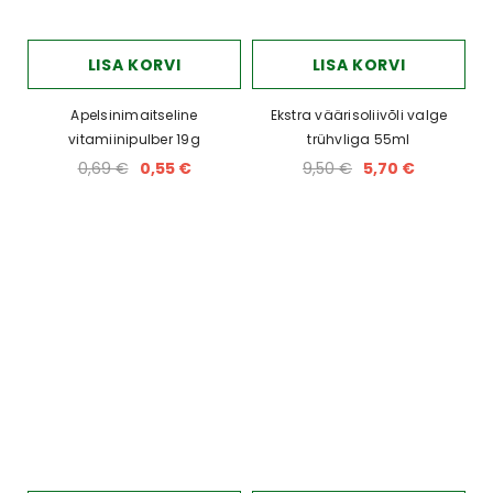
LISA KORVI
LISA KORVI
Apelsinimaitseline
Ekstra väärisoliivõli valge
vitamiinipulber 19g
trühvliga 55ml
0,69 €
0,55 €
9,50 €
5,70 €