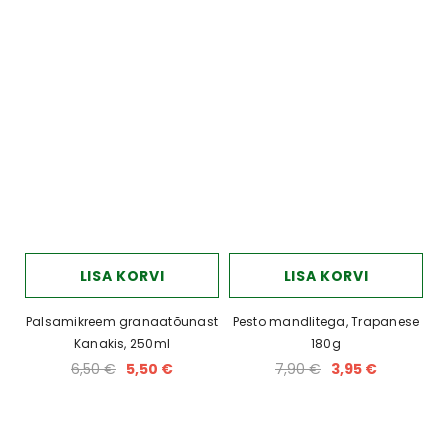
LISA KORVI
LISA KORVI
Palsamikreem granaatõunast
Pesto mandlitega, Trapanese
Kanakis, 250ml
180g
6,50 €
5,50 €
7,90 €
3,95 €