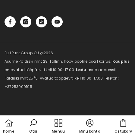
Soodustooted
Efoodi blogi
Minu konto
Uued tooted
Tellimuste ajalugu
Sisukaart
Tellitud tooted
Vaata võrdlust
Pull Punt Group OÜ @2026
Asume Paldiski mnt 29, Tallinn, hoovipoolne osa I korrus.
Kauplus
on avatud tööpäeviti kell 10.00-17.00.
Ladu
asub aadressil
Paldiski mnt 25/5. Avatud tööpäeviti kell 10.00-17.00 Telefon:
+37253009195
Car
home
Otsi
Menüü
Minu konto
Ostukorv