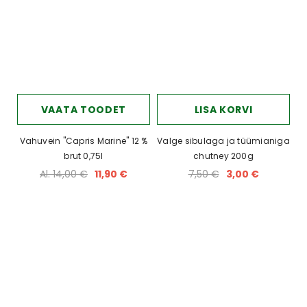
VAATA TOODET
LISA KORVI
Vahuvein "Capris Marine" 12 %
Valge sibulaga ja tüümianiga
brut 0,75l
chutney 200g
Al. 14,00 €
11,90 €
7,50 €
3,00 €