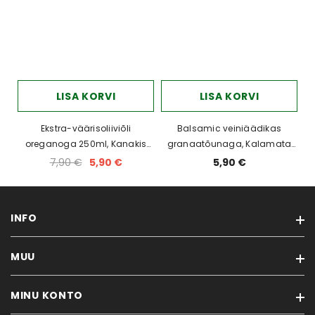
LISA KORVI
LISA KORVI
Ekstra-väärisoliiviõli
Balsamic veiniäädikas
oreganoga 250ml, Kanakis
granaatõunaga, Kalamata
Family, Kalamata
250ml
7,90 €
5,90 €
5,90 €
INFO
MUU
Müügi- ja tagastustingimused
Alkohoolsete jookide müügitingimused
MINU KONTO
Kaubamärgid
Privaatsuspoliitika