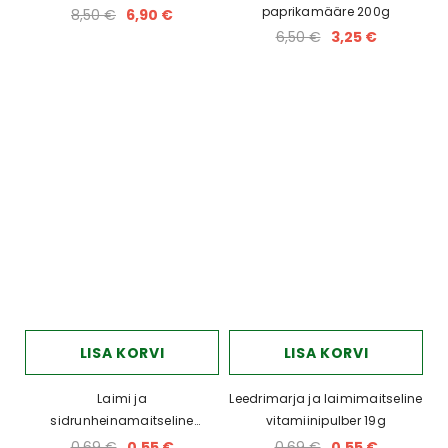
paprikamääre 200g
8,50 €
6,90 €
6,50 €
3,25 €
LISA KORVI
LISA KORVI
Laimi ja
Leedrimarja ja laimimaitseline
sidrunheinamaitseline
vitamiinipulber 19g
vitamiinipulber 19g
0,69 €
0,55 €
0,69 €
0,55 €