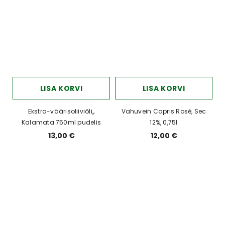
LISA KORVI
LISA KORVI
Ekstra-väärisoliiviõli,,
Vahuvein Capris Rosé, Sec
Kalamata 750ml pudelis
12%, 0,75l
13,00 €
12,00 €