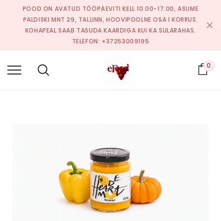
POOD ON AVATUD TÖÖPÄEVITI KELL 10.00-17.00, ASUME
PALDISKI MNT 29, TALLINN, HOOVIPOOLNE OSA I KORRUS.
KOHAPEAL SAAB TASUDA KAARDIGA KUI KA SULARAHAS.
TELEFON: +37253009195
0
Ost
Soodus
Kaup laos
Soodus
Kaup laos
200g
Apelsinimaitseline
Ekstra väärisoli