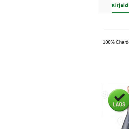
Kirjel
100% Chardo
Kaup laos