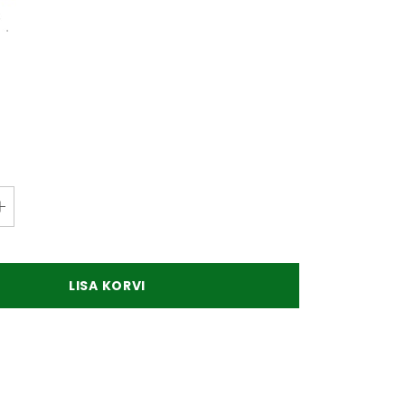
isega
Kirsspaprika täidetud
Klassikaline vahuvein "K
kreemjuustuga 220g
brut" 12% 0,75l
€
4,50 €
3,30 €
25,00 €
18,75 €
LISA KORVI