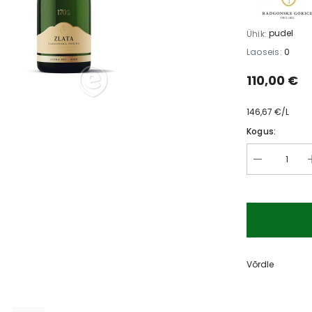
l
Grillitud artišokid õlis 200g
Jalapeno juustutäid
 €
220g
4,50 €
3,30 €
pudel
Ühik:
4,80 €
3,30 
Laoseis:
0
110,00 €
146,67 €/L
Kogus:
Võrdle