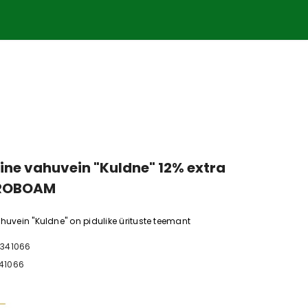
 SAAB TASUDA KAARDIGA KUI KA SULARAHAS. TELEFON:
os
Soodus
Kaup laos
Soodus
Kaup lao
line vahuvein "Kuldne" 12% extra
EROBOAM
ahuvein "Kuldne" on pidulike ürituste teemant
N341066
41066