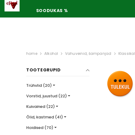
POOD ON AVATUD TÖÖPÄEVITI KELL 10.00-17.00, ASU
SOODUKAS %
home
Alkohol
Vahuveinid, šampanjad
Klassika
us
 laos
Soodus
Kaup laos
Soodu
Kaup 
TOOTEGRUPID
Trühvlid (20)
Vorstid, juustud (22)
Kuivained (22)
Õlid, kastmed (41)
Hoidised (70)
v 200g
Apelsinimaitseline
Ekstra väärisoliivõl