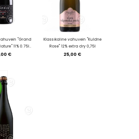
 vahuvein "Grand
Klassikaline vahuvein "Kuldne
ature" 11% 0.75l
Rose" 12% extra dry 0,75l
ekarbis
,00 €
25,00 €