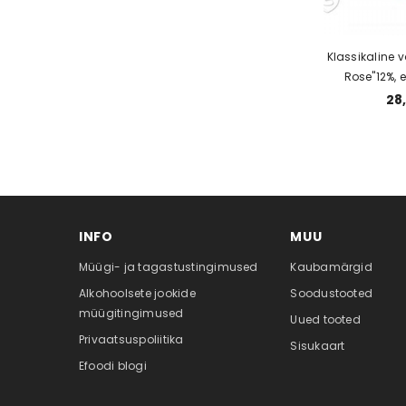
Klassikaline 
Rose"12%, e
kink
28
INFO
MUU
Müügi- ja tagastustingimused
Kaubamärgid
Alkohoolsete jookide
Soodustooted
müügitingimused
Uued tooted
Privaatsuspoliitika
Sisukaart
Efoodi blogi