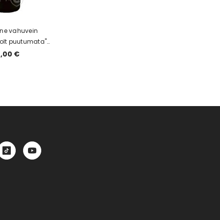
ine vahuvein
olt puutumata"
5% brut 0,75I kinkekarbis
0,00 €