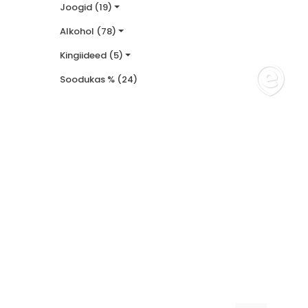
Joogid (19)
vitamiinipulber 19g
trühvliga 55m
5 €
0,69 €
0,55 €
9,50 €
5,70
Alkohol (78)
Kingiideed (5)
Soodukas % (24)