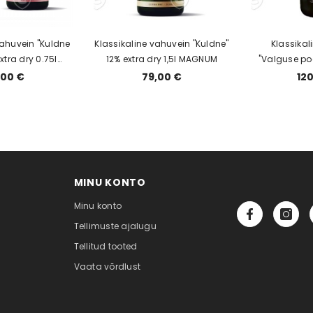
vahuvein "Kuldne
Klassikaline vahuvein "Kuldne"
Klassikal
xtra dry 0.75l
12% extra dry 1,5l MAGNUM
"Valguse po
ekarbis
12,
,00 €
79,00 €
12
MINU KONTO
Minu konto
Tellimuste ajalugu
Tellitud tooted
Vaata võrdlust