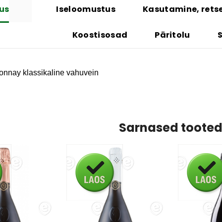
dus
Iseloomustus
Kasutamine, rets
Koostisosad
Päritolu
nnay klassikaline vahuvein
Sarnased toote