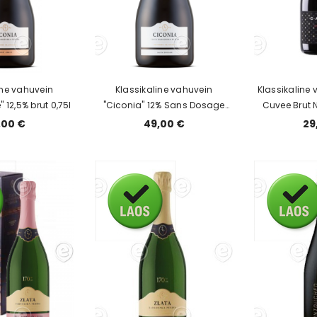
ine vahuvein
Klassikaline vahuvein
Klassikaline
 12,5% brut 0,75l
"Ciconia" 12% Sans Dosage
Cuvee Brut N
0,75l
kink
,00 €
49,00 €
29