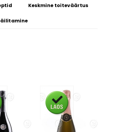
eptid
Keskmine toiteväärtus
Säilitamine
d